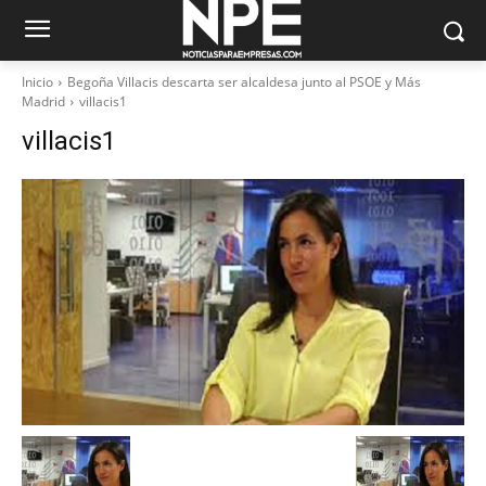
Inicio
Begoña Villacis descarta ser alcaldesa junto al PSOE y Más
Madrid
villacis1
villacis1