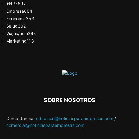
+NPE
692
Empresa
664
Economía
353
Salud
302
Viajes/ocio
265
Marketing
113
SOBRE NOSOTROS
Contáctanos:
redaccion@noticiasparaempresas.com
/
comercial@noticiasparaempresas.com