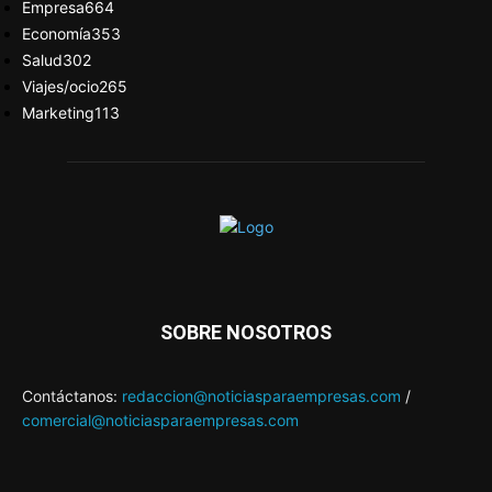
Empresa
664
Economía
353
Salud
302
Viajes/ocio
265
Marketing
113
SOBRE NOSOTROS
Contáctanos:
redaccion@noticiasparaempresas.com
/
comercial@noticiasparaempresas.com