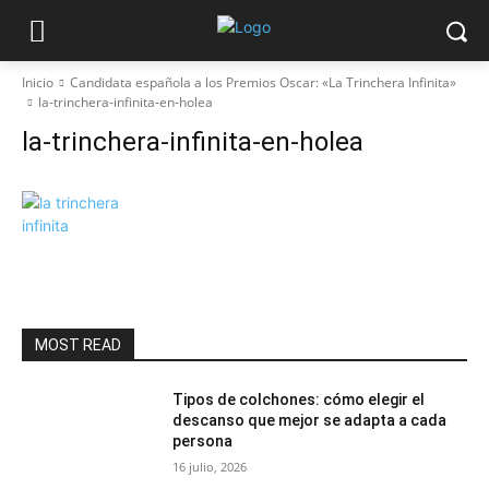
Inicio
Candidata española a los Premios Oscar: «La Trinchera Infinita»
la-trinchera-infinita-en-holea
la-trinchera-infinita-en-holea
MOST READ
Tipos de colchones: cómo elegir el
descanso que mejor se adapta a cada
persona
16 julio, 2026