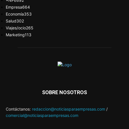
+NPE
692
Empresa
664
Economía
353
Salud
302
Viajes/ocio
265
Marketing
113
SOBRE NOSOTROS
Contáctanos:
redaccion@noticiasparaempresas.com
/
comercial@noticiasparaempresas.com