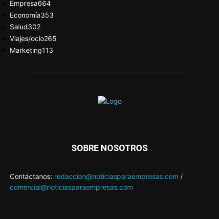
Empresa
664
Economía
353
Salud
302
Viajes/ocio
265
Marketing
113
SOBRE NOSOTROS
Contáctanos:
redaccion@noticiasparaempresas.com
/
comercial@noticiasparaempresas.com