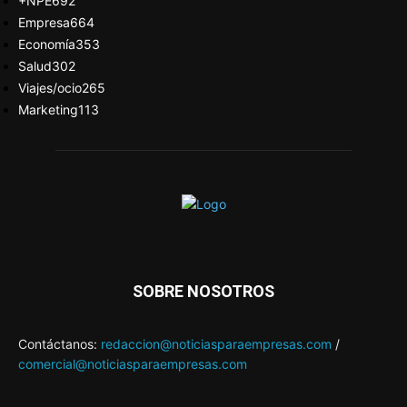
+NPE
692
Empresa
664
Economía
353
Salud
302
Viajes/ocio
265
Marketing
113
SOBRE NOSOTROS
Contáctanos:
redaccion@noticiasparaempresas.com
/
comercial@noticiasparaempresas.com