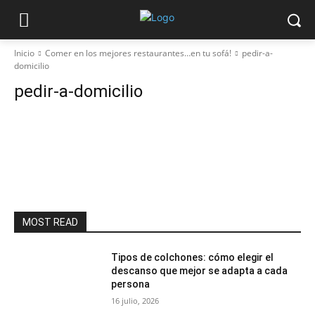
Inicio
Comer en los mejores restaurantes…en tu sofá!
pedir-a-
domicilio
pedir-a-domicilio
MOST READ
Tipos de colchones: cómo elegir el
descanso que mejor se adapta a cada
persona
16 julio, 2026