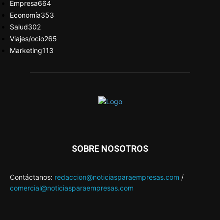
Empresa
664
Economía
353
Salud
302
Viajes/ocio
265
Marketing
113
SOBRE NOSOTROS
Contáctanos:
redaccion@noticiasparaempresas.com
/
comercial@noticiasparaempresas.com