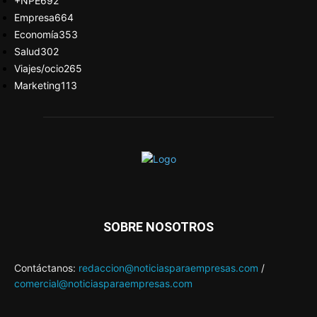
+NPE
692
Empresa
664
Economía
353
Salud
302
Viajes/ocio
265
Marketing
113
SOBRE NOSOTROS
Contáctanos:
redaccion@noticiasparaempresas.com
/
comercial@noticiasparaempresas.com