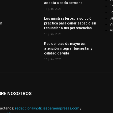
adapta a cada persona
E
16 julio, 2026
E
S
Los minitrasteros, la solución
in
práctica para ganar espacio sin
Vi
renunciar a tus pertenencias
M
16 julio, 2026
Residencias de mayores:
atención integral, bienestar y
calidad de vida
16 julio, 2026
BRE NOSOTROS
áctanos:
redaccion@noticiasparaempresas.com
/