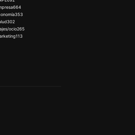
mpresa
664
conomía
353
alud
302
ajes/ocio
265
arketing
113