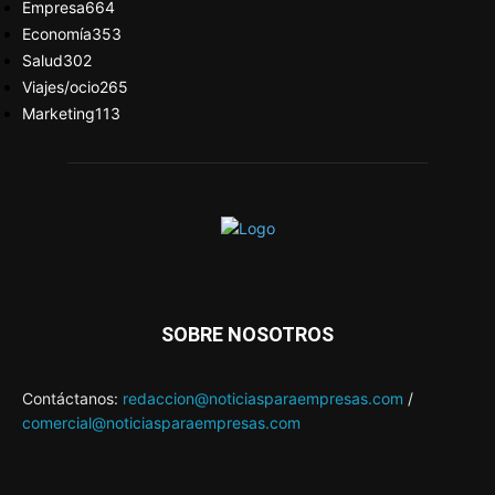
Empresa
664
Economía
353
Salud
302
Viajes/ocio
265
Marketing
113
SOBRE NOSOTROS
Contáctanos:
redaccion@noticiasparaempresas.com
/
comercial@noticiasparaempresas.com