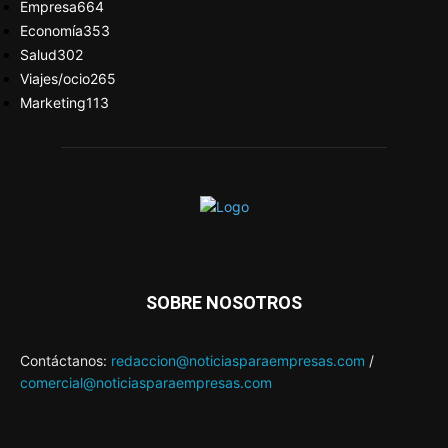
Empresa
664
Economía
353
Salud
302
Viajes/ocio
265
Marketing
113
SOBRE NOSOTROS
Contáctanos:
redaccion@noticiasparaempresas.com
/
comercial@noticiasparaempresas.com