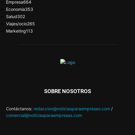
Empresa
664
Economía
353
Salud
302
Viajes/ocio
265
Marketing
113
SOBRE NOSOTROS
Contáctanos:
redaccion@noticiasparaempresas.com
/
comercial@noticiasparaempresas.com