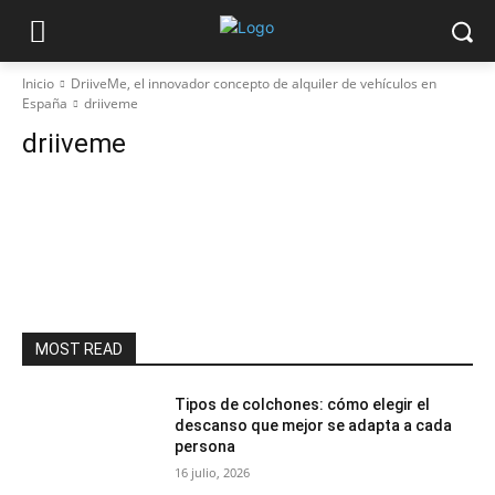
Inicio
DriiveMe, el innovador concepto de alquiler de vehículos en
España
driiveme
driiveme
MOST READ
Tipos de colchones: cómo elegir el
descanso que mejor se adapta a cada
persona
16 julio, 2026