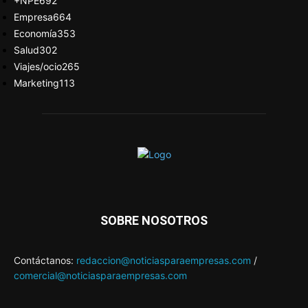
+NPE
692
Empresa
664
Economía
353
Salud
302
Viajes/ocio
265
Marketing
113
SOBRE NOSOTROS
Contáctanos:
redaccion@noticiasparaempresas.com
/
comercial@noticiasparaempresas.com