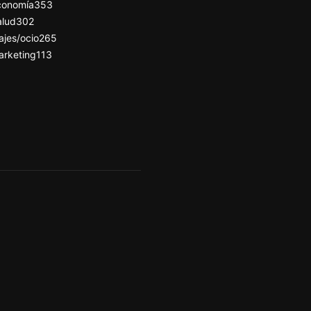
conomía
353
alud
302
ajes/ocio
265
arketing
113