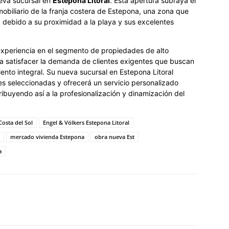
ueva sucursal en
Estepona Litoral
. Esta apertura subraya el
obiliario de la franja costera de Estepona, una zona que
debido a su proximidad a la playa y sus excelentes
 experiencia en el segmento de propiedades de alto
ra satisfacer la demanda de clientes exigentes que buscan
ento integral. Su nueva sucursal en Estepona Litoral
es seleccionadas y ofrecerá un servicio personalizado
buyendo así a la profesionalización y dinamización del
Costa del Sol
Engel & Völkers Estepona Litoral
mercado vivienda Estepona
obra nueva Est
a