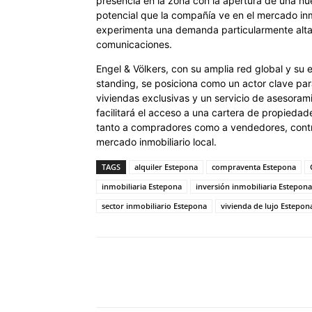
presencia en la zona con la apertura de una n
potencial que la compañía ve en el mercado inm
experimenta una demanda particularmente alta 
comunicaciones.
Engel & Völkers, con su amplia red global y su
standing, se posiciona como un actor clave pa
viviendas exclusivas y un servicio de asesorami
facilitará el acceso a una cartera de propiedad
tanto a compradores como a vendedores, contri
mercado inmobiliario local.
TAGS
alquiler Estepona
compraventa Estepona
inmobiliaria Estepona
inversión inmobiliaria Estepona
sector inmobiliario Estepona
vivienda de lujo Estepon
Cuota