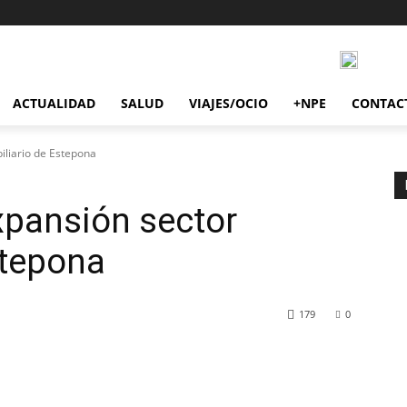
ACTUALIDAD
SALUD
VIAJES/OCIO
+NPE
CONTAC
biliario de Estepona
expansión sector
stepona
179
0