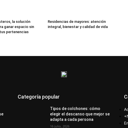
teros, la solución
Residencias de mayores: atención
ra ganar espacio sin
integral, bienestar y calidad de vida
 tus pertenencias
Categoría popular
C
Tipos de colchones: cómo
Ac
se
elegir el descanso que mejor se
+
adapta a cada persona
E
16 julio, 2026