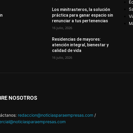
E
S
Los minitrasteros, la solución
in
práctica para ganar espacio sin
Vi
renunciar a tus pertenencias
M
16 julio, 2026
Residencias de mayores:
atención integral, bienestar y
calidad de vida
16 julio, 2026
BRE NOSOTROS
áctanos:
redaccion@noticiasparaempresas.com
/
rcial@noticiasparaempresas.com