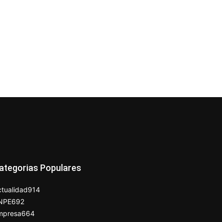
ategorias Populares
tualidad
914
NPE
692
mpresa
664