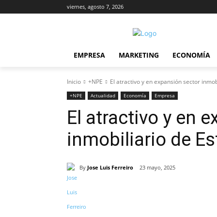
viernes, agosto 7, 2026
EMPRESA
MARKETING
ECONOMÍA
Inicio
+NPE
El atractivo y en expansión sector inmo
+NPE
Actualidad
Economía
Empresa
El atractivo y en 
inmobiliario de E
By
Jose Luis Ferreiro
23 mayo, 2025
Cuota