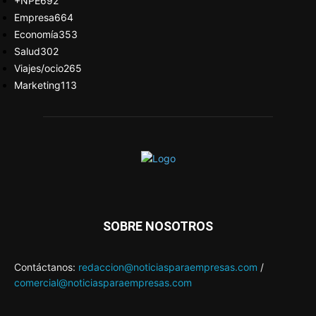
+NPE
692
Empresa
664
Economía
353
Salud
302
Viajes/ocio
265
Marketing
113
SOBRE NOSOTROS
Contáctanos:
redaccion@noticiasparaempresas.com
/
comercial@noticiasparaempresas.com