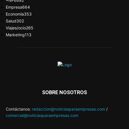
+NPE
692
Empresa
664
Economía
353
Salud
302
Viajes/ocio
265
Marketing
113
SOBRE NOSOTROS
Contáctanos:
redaccion@noticiasparaempresas.com
/
comercial@noticiasparaempresas.com