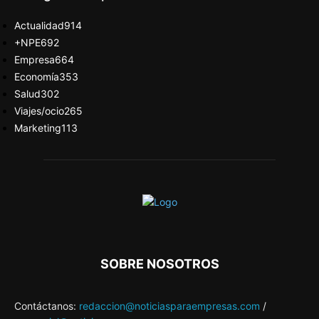
Actualidad
914
+NPE
692
Empresa
664
Economía
353
Salud
302
Viajes/ocio
265
Marketing
113
SOBRE NOSOTROS
Contáctanos:
redaccion@noticiasparaempresas.com
/