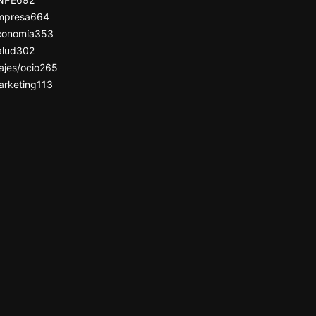
mpresa
664
conomía
353
alud
302
ajes/ocio
265
arketing
113