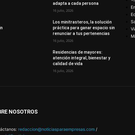
adapta a cada persona
E
16 julio, 2026
E
S
Los minitrasteros, la solución
in
práctica para ganar espacio sin
Vi
renunciar a tus pertenencias
M
16 julio, 2026
Residencias de mayores:
atención integral, bienestar y
calidad de vida
16 julio, 2026
BRE NOSOTROS
áctanos:
redaccion@noticiasparaempresas.com
/