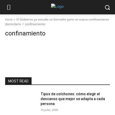
Inicio
El Gobierno ya estudia un borrador para un nuevo confinamiento
domicilario
confinamiento
confinamiento
MOST READ
Tipos de colchones: cómo elegir el
descanso que mejor se adapta a cada
persona
16 julio, 2026