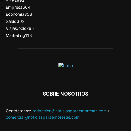
+NPE
692
Empresa
664
Economía
353
Salud
302
Viajes/ocio
265
Marketing
113
SOBRE NOSOTROS
Contáctanos:
redaccion@noticiasparaempresas.com
/
comercial@noticiasparaempresas.com