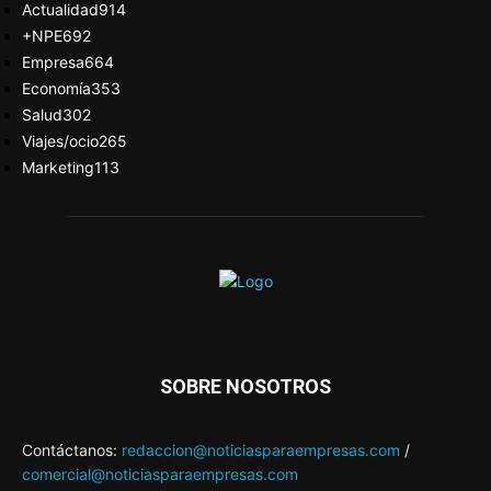
Actualidad
914
+NPE
692
Empresa
664
Economía
353
Salud
302
Viajes/ocio
265
Marketing
113
SOBRE NOSOTROS
Contáctanos:
redaccion@noticiasparaempresas.com
/
comercial@noticiasparaempresas.com