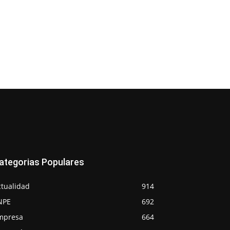
ategorias Populares
ctualidad
914
NPE
692
mpresa
664