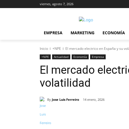
viernes, agosto 7, 2026
EMPRESA
MARKETING
ECONOMÍA
Inicio
+NPE
El mercado electrico en España y su vol
+NPE
Actualidad
Economía
Empresa
El mercado electr
volatilidad
By
Jose Luis Ferreiro
14 enero, 2026
Cuota