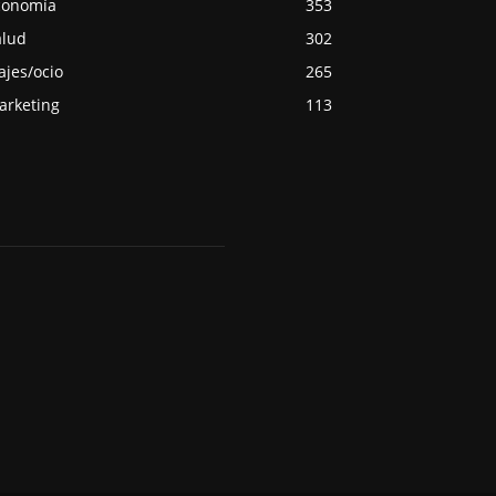
conomía
353
alud
302
ajes/ocio
265
arketing
113