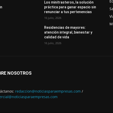
E
Los minitrasteros, la solución
in
práctica para ganar espacio sin
S
renunciar a tus pertenencias
Vi
16 julio, 2026
M
Residencias de mayores:
atención integral, bienestar y
calidad de vida
16 julio, 2026
BRE NOSOTROS
áctanos:
redaccion@noticiasparaempresas.com
/
rcial@noticiasparaempresas.com