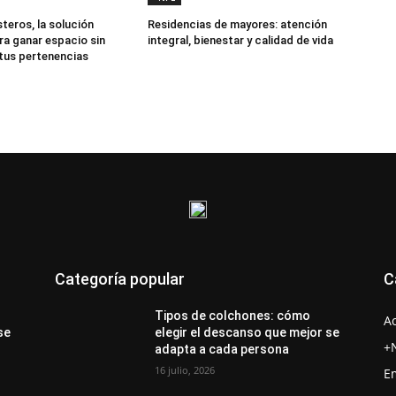
teros, la solución
Residencias de mayores: atención
ra ganar espacio sin
integral, bienestar y calidad de vida
 tus pertenencias
Categoría popular
C
Tipos de colchones: cómo
A
se
elegir el descanso que mejor se
+
adapta a cada persona
16 julio, 2026
E