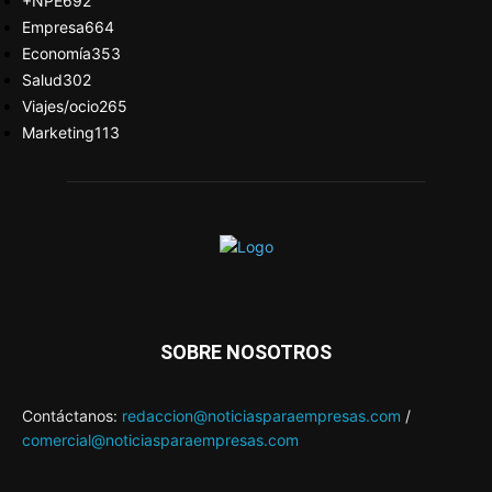
+NPE
692
Empresa
664
Economía
353
Salud
302
Viajes/ocio
265
Marketing
113
SOBRE NOSOTROS
Contáctanos:
redaccion@noticiasparaempresas.com
/
comercial@noticiasparaempresas.com