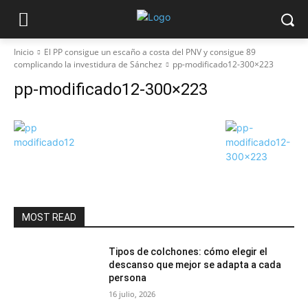
Inicio
El PP consigue un escaño a costa del PNV y consigue 89
complicando la investidura de Sánchez
pp-modificado12-300×223
pp-modificado12-300×223
MOST READ
Tipos de colchones: cómo elegir el
descanso que mejor se adapta a cada
persona
16 julio, 2026