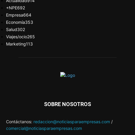
Actualidad
914
+NPE
692
Empresa
664
Economía
353
Salud
302
Viajes/ocio
265
Marketing
113
SOBRE NOSOTROS
Contáctanos:
redaccion@noticiasparaempresas.com
/
comercial@noticiasparaempresas.com