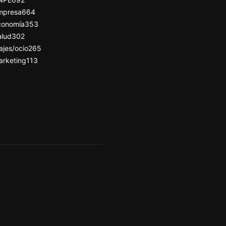
mpresa
664
conomía
353
alud
302
ajes/ocio
265
arketing
113