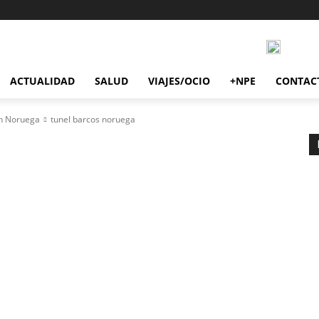
ACTUALIDAD
SALUD
VIAJES/OCIO
+NPE
CONTAC
en Noruega
tunel barcos noruega