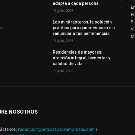
adapta a cada persona
E
16 julio, 2026
E
S
Los minitrasteros, la solución
in
práctica para ganar espacio sin
Vi
renunciar a tus pertenencias
M
16 julio, 2026
Residencias de mayores:
atención integral, bienestar y
calidad de vida
16 julio, 2026
BRE NOSOTROS
áctanos:
redaccion@noticiasparaempresas.com
/