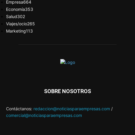
Empresa
664
Economía
353
Salud
302
Viajes/ocio
265
Marketing
113
SOBRE NOSOTROS
Contáctanos:
redaccion@noticiasparaempresas.com
/
comercial@noticiasparaempresas.com