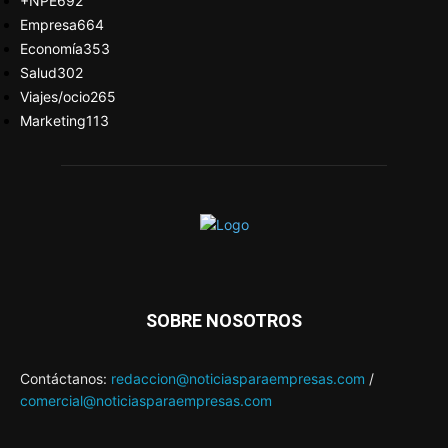
+NPE
692
Empresa
664
Economía
353
Salud
302
Viajes/ocio
265
Marketing
113
SOBRE NOSOTROS
Contáctanos:
redaccion@noticiasparaempresas.com
/
comercial@noticiasparaempresas.com