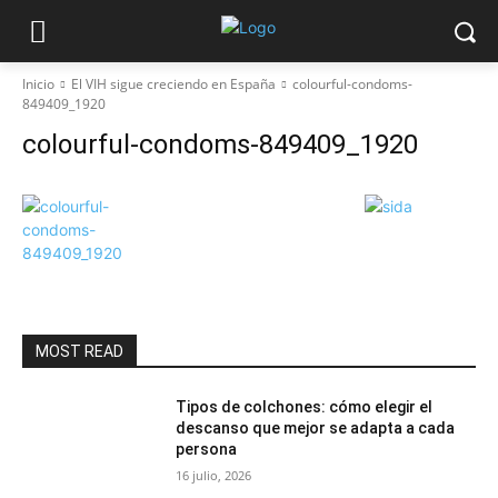
Inicio
El VIH sigue creciendo en España
colourful-condoms-
849409_1920
colourful-condoms-849409_1920
MOST READ
Tipos de colchones: cómo elegir el
descanso que mejor se adapta a cada
persona
16 julio, 2026