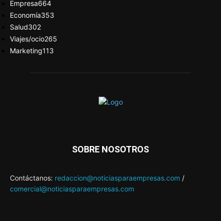
Empresa
664
Economía
353
Salud
302
Viajes/ocio
265
Marketing
113
SOBRE NOSOTROS
Contáctanos:
redaccion@noticiasparaempresas.com
/
comercial@noticiasparaempresas.com