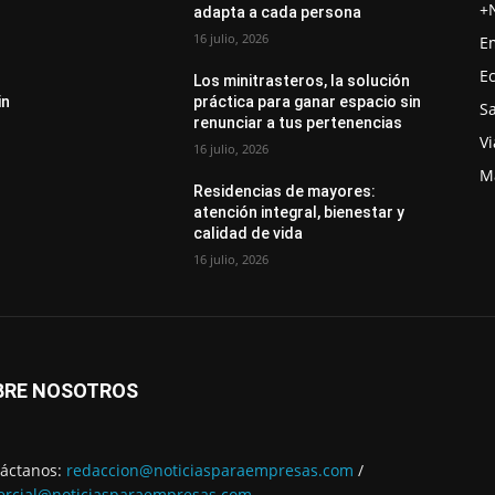
+
adapta a cada persona
16 julio, 2026
E
E
Los minitrasteros, la solución
in
práctica para ganar espacio sin
S
renunciar a tus pertenencias
Vi
16 julio, 2026
M
Residencias de mayores:
atención integral, bienestar y
calidad de vida
16 julio, 2026
BRE NOSOTROS
áctanos:
redaccion@noticiasparaempresas.com
/
rcial@noticiasparaempresas.com