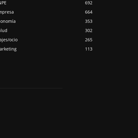
NPE
692
mpresa
664
conomía
353
alud
302
ajes/ocio
265
arketing
113