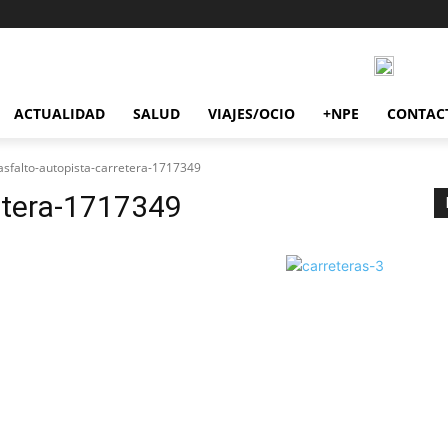
ACTUALIDAD
SALUD
VIAJES/OCIO
+NPE
CONTAC
asfalto-autopista-carretera-1717349
etera-1717349