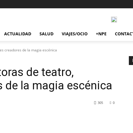
ACTUALIDAD
SALUD
VIAJES/OCIO
+NPE
CONTAC
es creadores de la magia escénica
ras de teatro,
 de la magia escénica
305
0