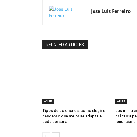
Jose Luis Ferreiro
RELATED ARTICLES
+NPE
+NPE
Tipos de colchones: cómo elegir el
Los minitras
descanso que mejor se adapta a
práctica pa
cada persona
renunciar a