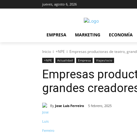
jueves, agosto 6, 2026
EMPRESA
MARKETING
ECONOMÍA
Inicio
+NPE
Empresas productoras de teatro, grand
+NPE
Actualidad
Empresa
Viajes/ocio
Empresas producto
grandes creadores
By
Jose Luis Ferreiro
5 febrero, 2025
Cuota