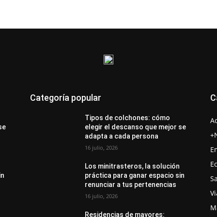
Categoría popular
C
Tipos de colchones: cómo
A
se
elegir el descanso que mejor se
+
adapta a cada persona
16 julio, 2026
E
E
Los minitrasteros, la solución
in
práctica para ganar espacio sin
S
renunciar a tus pertenencias
Vi
16 julio, 2026
M
Residencias de mayores: