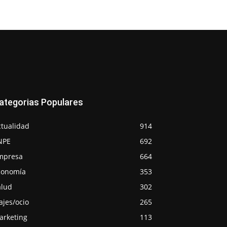
ategorias Populares
ctualidad
914
NPE
692
mpresa
664
conomía
353
alud
302
ajes/ocio
265
arketing
113