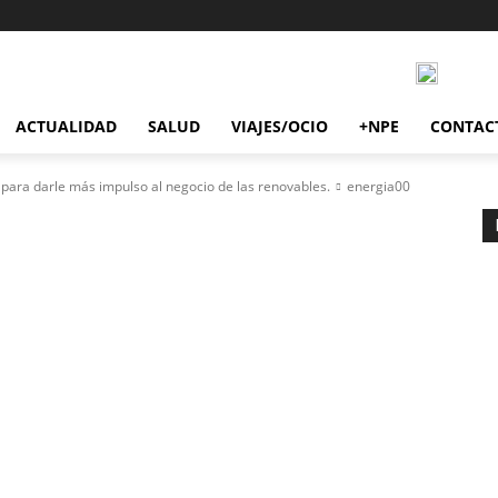
ACTUALIDAD
SALUD
VIAJES/OCIO
+NPE
CONTAC
para darle más impulso al negocio de las renovables.
energia00