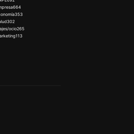
mpresa
664
conomía
353
alud
302
ajes/ocio
265
arketing
113