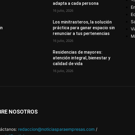
adapta a cada persona
E
16 julio, 2026
E
S
Los minitrasteros, la solución
in
práctica para ganar espacio sin
Vi
renunciar a tus pertenencias
M
16 julio, 2026
Residencias de mayores:
atención integral, bienestar y
calidad de vida
16 julio, 2026
BRE NOSOTROS
áctanos:
redaccion@noticiasparaempresas.com
/