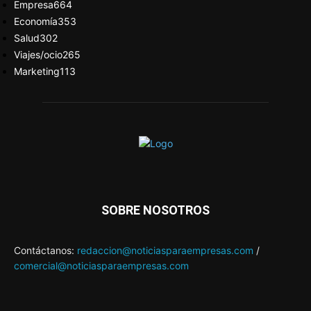
Empresa
664
Economía
353
Salud
302
Viajes/ocio
265
Marketing
113
SOBRE NOSOTROS
Contáctanos:
redaccion@noticiasparaempresas.com
/
comercial@noticiasparaempresas.com