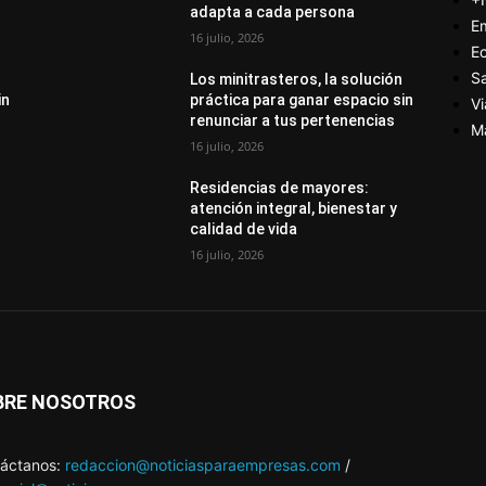
adapta a cada persona
E
16 julio, 2026
E
S
Los minitrasteros, la solución
in
práctica para ganar espacio sin
Vi
renunciar a tus pertenencias
M
16 julio, 2026
Residencias de mayores:
atención integral, bienestar y
calidad de vida
16 julio, 2026
BRE NOSOTROS
áctanos:
redaccion@noticiasparaempresas.com
/