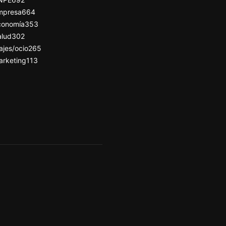
mpresa
664
conomía
353
alud
302
ajes/ocio
265
arketing
113