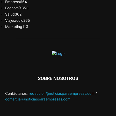
Empresa
664
Economía
353
Salud
302
Viajes/ocio
265
Marketing
113
SOBRE NOSOTROS
Contáctanos:
redaccion@noticiasparaempresas.com
/
comercial@noticiasparaempresas.com