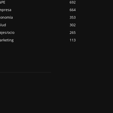
NPE
692
mpresa
664
conomía
353
alud
302
ajes/ocio
265
arketing
113