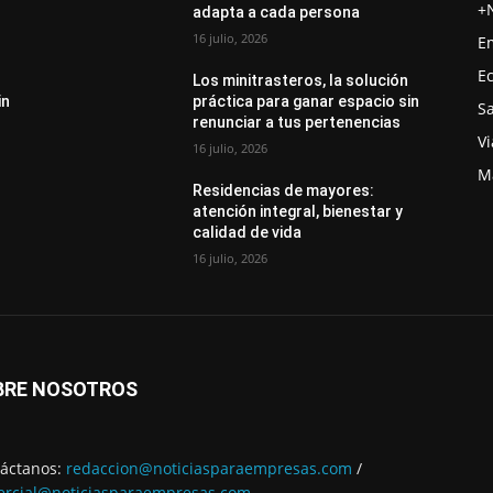
+
adapta a cada persona
16 julio, 2026
E
E
Los minitrasteros, la solución
in
práctica para ganar espacio sin
S
renunciar a tus pertenencias
Vi
16 julio, 2026
M
Residencias de mayores:
atención integral, bienestar y
calidad de vida
16 julio, 2026
BRE NOSOTROS
áctanos:
redaccion@noticiasparaempresas.com
/
rcial@noticiasparaempresas.com