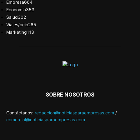
Empresa
664
Economía
353
Salud
302
Viajes/ocio
265
Marketing
113
SOBRE NOSOTROS
Contáctanos:
redaccion@noticiasparaempresas.com
/
comercial@noticiasparaempresas.com