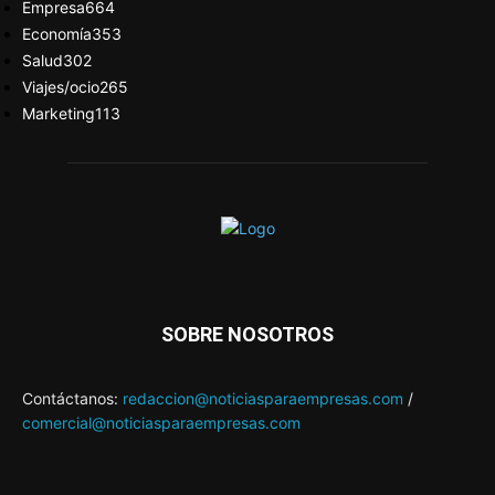
Empresa
664
Economía
353
Salud
302
Viajes/ocio
265
Marketing
113
SOBRE NOSOTROS
Contáctanos:
redaccion@noticiasparaempresas.com
/
comercial@noticiasparaempresas.com