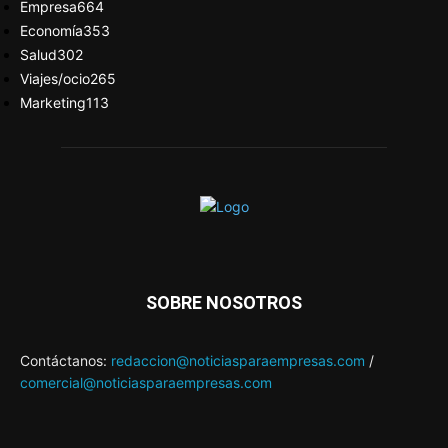
Empresa
664
Economía
353
Salud
302
Viajes/ocio
265
Marketing
113
SOBRE NOSOTROS
Contáctanos:
redaccion@noticiasparaempresas.com
/
comercial@noticiasparaempresas.com