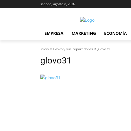
sábado, agosto 8, 2026
EMPRESA
MARKETING
ECONOMÍA
Inicio
Glovo y sus repartidores
glovo31
glovo31