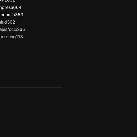
mpresa
664
conomía
353
alud
302
ajes/ocio
265
arketing
113