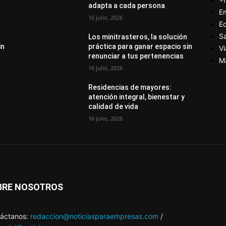
adapta a cada persona
E
16 julio, 2026
E
S
Los minitrasteros, la solución
in
práctica para ganar espacio sin
Vi
renunciar a tus pertenencias
M
16 julio, 2026
Residencias de mayores:
atención integral, bienestar y
calidad de vida
16 julio, 2026
BRE NOSOTROS
áctanos:
redaccion@noticiasparaempresas.com
/