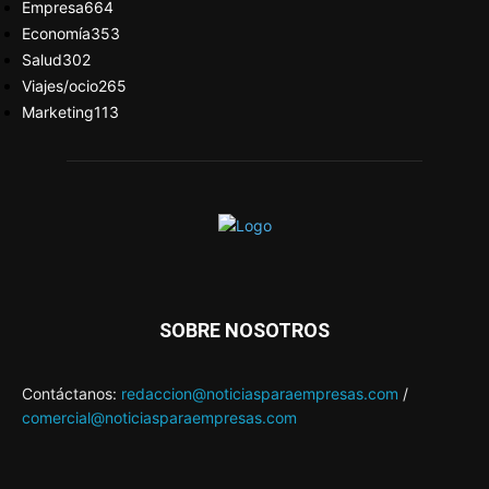
Empresa
664
Economía
353
Salud
302
Viajes/ocio
265
Marketing
113
SOBRE NOSOTROS
Contáctanos:
redaccion@noticiasparaempresas.com
/
comercial@noticiasparaempresas.com