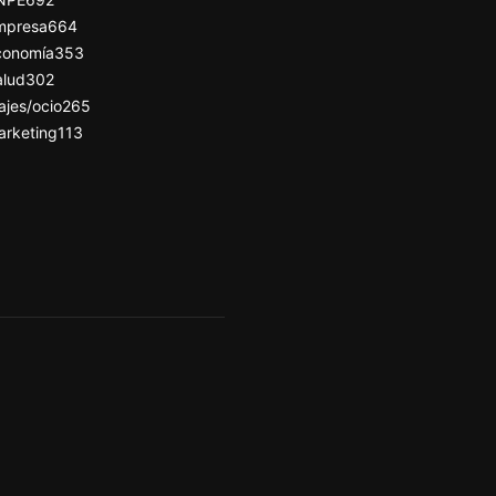
mpresa
664
conomía
353
alud
302
ajes/ocio
265
arketing
113