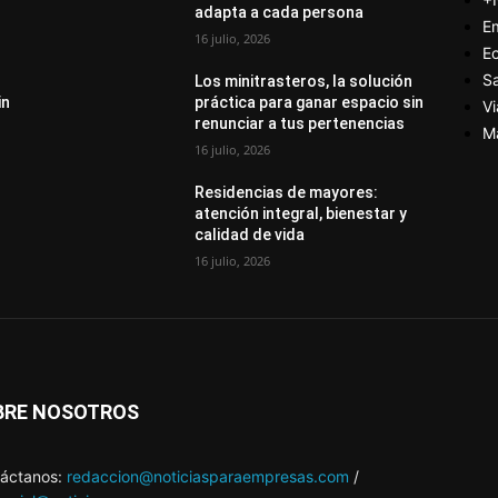
adapta a cada persona
E
16 julio, 2026
E
S
Los minitrasteros, la solución
in
práctica para ganar espacio sin
Vi
renunciar a tus pertenencias
M
16 julio, 2026
Residencias de mayores:
atención integral, bienestar y
calidad de vida
16 julio, 2026
BRE NOSOTROS
áctanos:
redaccion@noticiasparaempresas.com
/