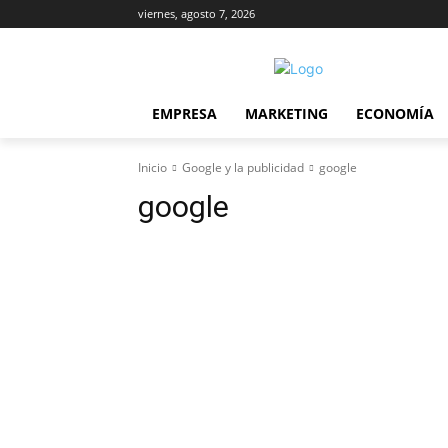
viernes, agosto 7, 2026
EMPRESA
MARKETING
ECONOMÍA
Inicio
Google y la publicidad
google
google