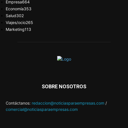
Empresa
664
Economía
353
Salud
302
Viajes/ocio
265
Marketing
113
SOBRE NOSOTROS
Contáctanos:
redaccion@noticiasparaempresas.com
/
comercial@noticiasparaempresas.com