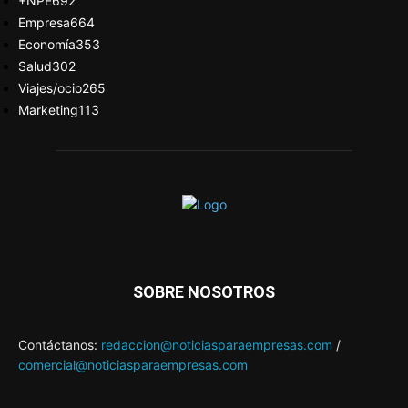
+NPE
692
Empresa
664
Economía
353
Salud
302
Viajes/ocio
265
Marketing
113
SOBRE NOSOTROS
Contáctanos:
redaccion@noticiasparaempresas.com
/
comercial@noticiasparaempresas.com