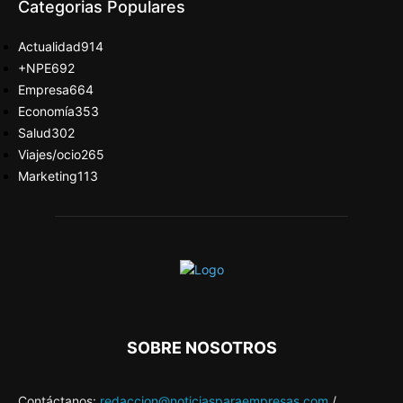
Categorias Populares
Actualidad
914
+NPE
692
Empresa
664
Economía
353
Salud
302
Viajes/ocio
265
Marketing
113
SOBRE NOSOTROS
Contáctanos:
redaccion@noticiasparaempresas.com
/