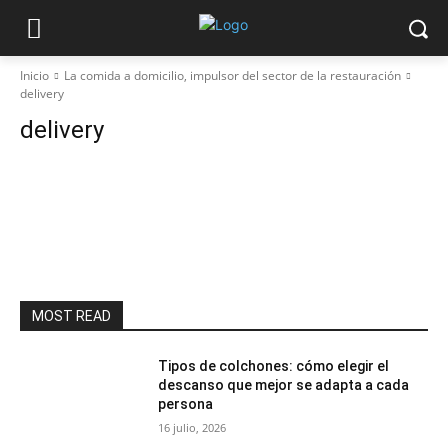
Inicio
La comida a domicilio, impulsor del sector de la restauración
delivery
delivery
MOST READ
Tipos de colchones: cómo elegir el
descanso que mejor se adapta a cada
persona
16 julio, 2026