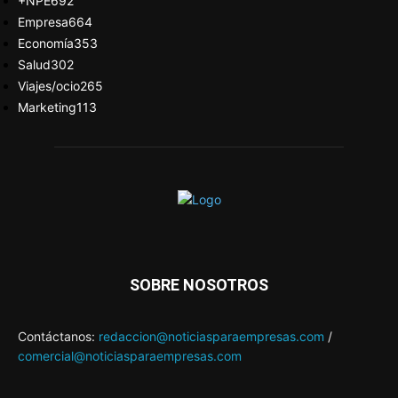
+NPE
692
Empresa
664
Economía
353
Salud
302
Viajes/ocio
265
Marketing
113
SOBRE NOSOTROS
Contáctanos:
redaccion@noticiasparaempresas.com
/
comercial@noticiasparaempresas.com