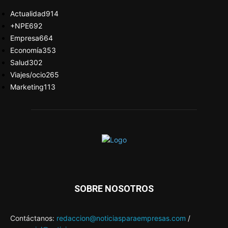
Actualidad
914
+NPE
692
Empresa
664
Economía
353
Salud
302
Viajes/ocio
265
Marketing
113
SOBRE NOSOTROS
Contáctanos:
redaccion@noticiasparaempresas.com
/