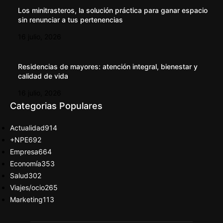
Los minitrasteros, la solución práctica para ganar espacio
sin renunciar a tus pertenencias
16 julio, 2026
Residencias de mayores: atención integral, bienestar y
calidad de vida
16 julio, 2026
Categorias Populares
Actualidad
914
+NPE
692
Empresa
664
Economía
353
Salud
302
Viajes/ocio
265
Marketing
113