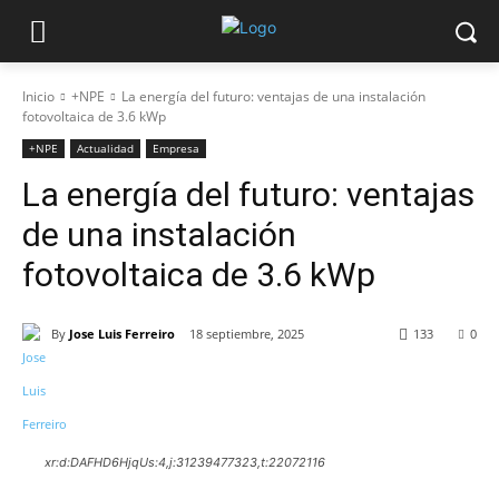
Inicio
+NPE
La energía del futuro: ventajas de una instalación
fotovoltaica de 3.6 kWp
+NPE
Actualidad
Empresa
La energía del futuro: ventajas
de una instalación
fotovoltaica de 3.6 kWp
By
Jose Luis Ferreiro
18 septiembre, 2025
133
0
xr:d:DAFHD6HjqUs:4,j:31239477323,t:22072116