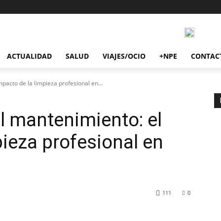
ACTUALIDAD
SALUD
VIAJES/OCIO
+NPE
CONTAC
pacto de la limpieza profesional en...
el mantenimiento: el
pieza profesional en
111
0