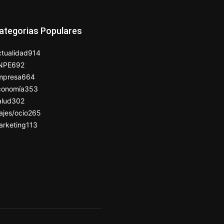
ategorias Populares
tualidad
914
NPE
692
mpresa
664
conomía
353
alud
302
ajes/ocio
265
arketing
113