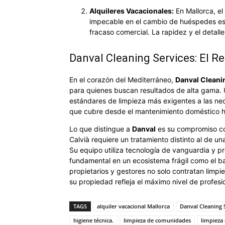
Alquileres Vacacionales:
En Mallorca, el 
impecable en el cambio de huéspedes es l
fracaso comercial. La rapidez y el detalle
Danval Cleaning Services: El R
En el corazón del Mediterráneo,
Danval Cleani
para quienes buscan resultados de alta gama.
estándares de limpieza más exigentes a las nec
que cubre desde el mantenimiento doméstico ha
Lo que distingue a
Danval
es su compromiso con
Calvià requiere un tratamiento distinto al de u
Su equipo utiliza tecnología de vanguardia y 
fundamental en un ecosistema frágil como el bal
propietarios y gestores no solo contratan limp
su propiedad refleja el máximo nivel de profesi
TAGS
alquiler vacacional Mallorca
Danval Cleaning 
higiene técnica.
limpieza de comunidades
limpieza 