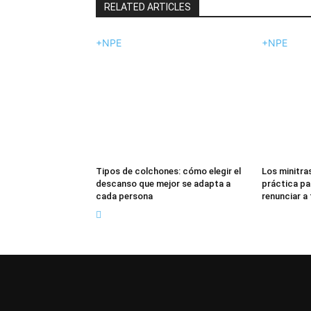
RELATED ARTICLES
+NPE
+NPE
Tipos de colchones: cómo elegir el
Los minitras
descanso que mejor se adapta a
práctica pa
cada persona
renunciar a