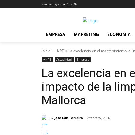
viernes, agosto 7, 2026
EMPRESA
MARKETING
ECONOMÍA
Inicio
+NPE
La excelencia en el mantenimiento: el im
+NPE
Actualidad
Empresa
La excelencia en 
impacto de la lim
Mallorca
By
Jose Luis Ferreiro
2 febrero, 2026
Cuota