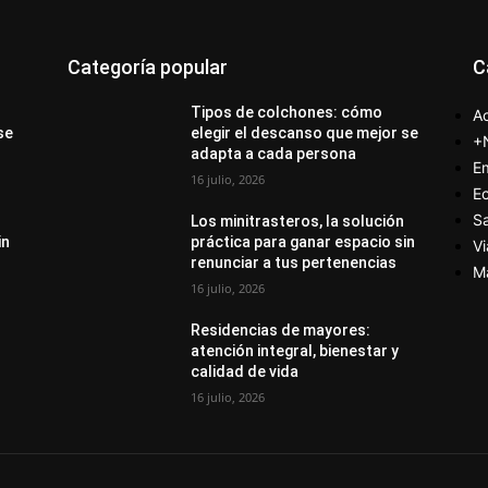
Categoría popular
C
Tipos de colchones: cómo
Ac
se
elegir el descanso que mejor se
+
adapta a cada persona
E
16 julio, 2026
E
S
Los minitrasteros, la solución
in
práctica para ganar espacio sin
Vi
renunciar a tus pertenencias
M
16 julio, 2026
Residencias de mayores:
atención integral, bienestar y
calidad de vida
16 julio, 2026