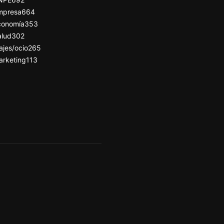
mpresa
664
conomía
353
alud
302
ajes/ocio
265
arketing
113