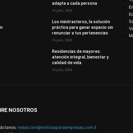
adapta a cada persona
E
16 julio, 2026
E
S
Los minitrasteros, la solución
in
práctica para ganar espacio sin
Vi
renunciar a tus pertenencias
M
16 julio, 2026
Residencias de mayores:
atención integral, bienestar y
calidad de vida
16 julio, 2026
BRE NOSOTROS
áctanos:
redaccion@noticiasparaempresas.com
/