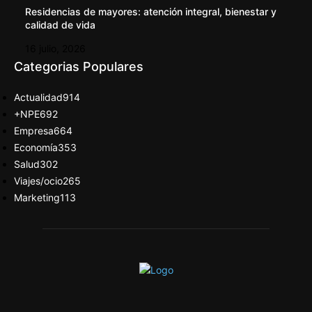
Residencias de mayores: atención integral, bienestar y
calidad de vida
16 julio, 2026
Categorias Populares
Actualidad
914
+NPE
692
Empresa
664
Economía
353
Salud
302
Viajes/ocio
265
Marketing
113