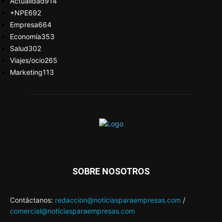
Actualidad
914
+NPE
692
Empresa
664
Economía
353
Salud
302
Viajes/ocio
265
Marketing
113
SOBRE NOSOTROS
Contáctanos:
redaccion@noticiasparaempresas.com
/
comercial@noticiasparaempresas.com